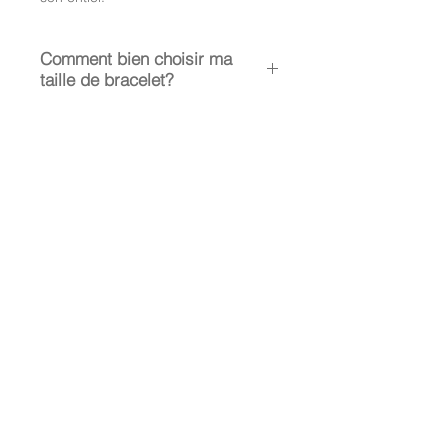
Comment bien choisir ma
taille de bracelet?
La taille médium s’entend pour un
poignet entre 15 et 19 cm.
Le Néoprène possédant une
élasticité naturelle.Pour en prendre
soin, éviter les douches chaudes et
les détergents (savon, gel douche).