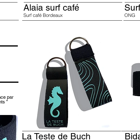
Alaia surf café
Surf
Surf café Bordeaux
ONG
nce par
ts ”
La Teste de Buch
Bid