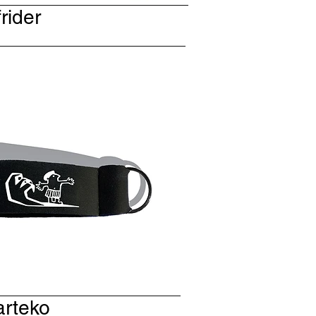
rider
arteko