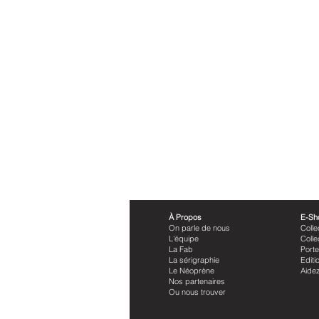
À Propos
E-Sh
On parle de nous
Colle
L'équipe
Colle
La Fab
Porte
La sérigraphie
Editi
Le Néoprène
Aid
Nos partenaires
Ou nous trouver