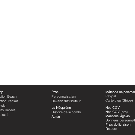
op
Pros
Méthode de paieme
Paypal
ction Beach
Personnalisation
Carte bleu (Stripe)
ction Transat
Devenir distributeur
-clef
Le Néoprène
Nos CGV
ons limitees
Nos CGV (pro)
Histoire de la combi
ez les !
Mentions légales
Actus
Données personnel
Frais de livraison
Retours