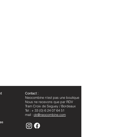
nt
​Contact :
Neocombine n'est pas une boutique
Nous ne recevons que par RDV
Tram Croix de Seguey / Bordeaux
Tel : + 33 (0) 6 24 07 64 51
mail :
ok@neocombine.com
les