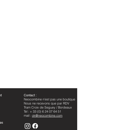
nt
​Contact :
Neocombine n'est pas une boutique
Nous ne recevons que par RDV
Tram Croix de Seguey / Bordeaux
Tel : + 33 (0) 6 24 07 64 51
mail :
ok@neocombine.com
les