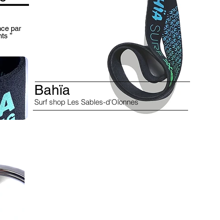
nce par
ts ”
Bahïa
Surf shop Les Sables-d'Olonnes