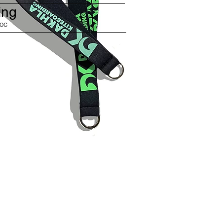
ing
roc