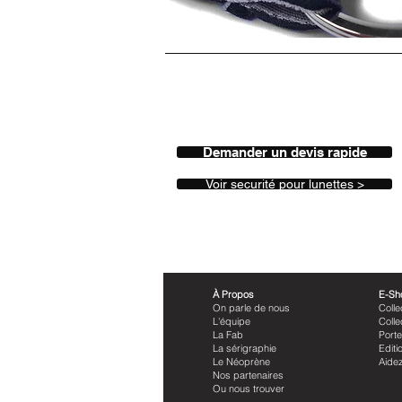
Demander un devis rapide
Voir securité pour lunettes >
À Propos
E-Sh
On parle de nous
Colle
L'équipe
Colle
La Fab
Porte
La sérigraphie
Editi
Le Néoprène
Aid
Nos partenaires
Ou nous trouver