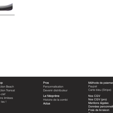
op
Pros
Méthode de paieme
Paypal
ction Beach
Personnalisation
Carte bleu (Stripe)
ction Transat
Devenir distributeur
-clef
Le Néoprène
Nos CGV
ons limitees
Nos CGV (pro)
Histoire de la combi
ez les !
Mentions légales
Actus
Données personnel
Frais de livraison