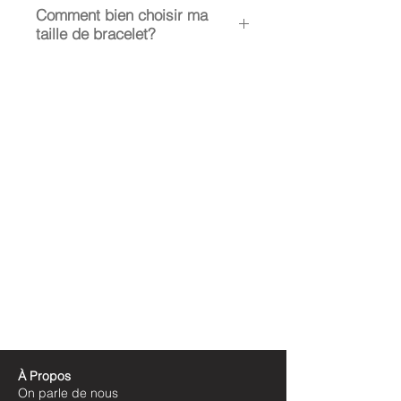
Comment bien choisir ma
taille de bracelet?
La taille médium
s’entend pour
les poignets entre 15 et 18 cm.
Femme et adolescent, poignet très
fin homme.
La taille large
s'entend pour les
poignets supérieur
à 18,5cm. Homme
La taille small
s'entend pour des
enfants.
Le Néoprène possède une élasticité
naturelle.
The medium size is for a women and
teenagers wrist between 15 and 18
cm.
The large size is for wrists between
18.5cm and larger.
The small size is meant for children.
À Propos
Please note that the Neoprene has a
On parle de nous