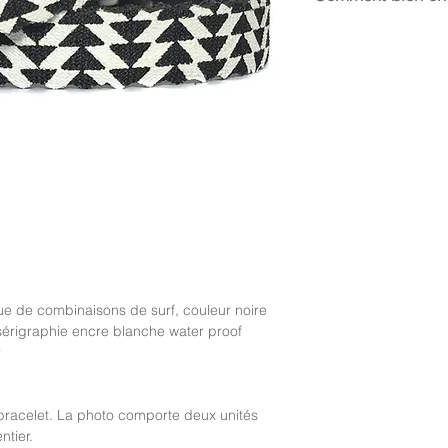
La taille médium s’e
19 cm.
Le Néoprène possédan
en prendre soin, évi
détergents (savon, g
ue de combinaisons de surf, couleur noire
sérigraphie encre blanche water proof
r
racelet. La photo comporte deux unités
ntier.