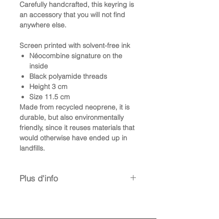
Carefully handcrafted, this keyring is
an accessory that you will not find
anywhere else.
Screen printed with solvent-free ink
Néocombine signature on the
inside
Black polyamide threads
Height 3 cm
Size 11.5 cm
Made from recycled neoprene, it is
durable, but also environmentally
friendly, since it reuses materials that
would otherwise have ended up in
landfills.
Plus d'info
Chaque porte-clef est fabriqué en
France
. Faire l’acquisition d’un porte-
clef permet de soutenir la marque