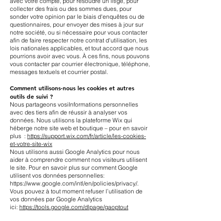
avec votre compte, pour résoudre un litige, pour
collecter des frais ou des sommes dues, pour
sonder votre opinion par le biais d'enquêtes ou de
questionnaires, pour envoyer des mises à jour sur
notre société, ou si nécessaire pour vous contacter
afin de faire respecter notre contrat d'utilisation, les
lois nationales applicables, et tout accord que nous
pourrions avoir avec vous. À ces fins, nous pouvons
vous contacter par courrier électronique, téléphone,
messages textuels et courrier postal.
Comment utilisons-nous les cookies et autres
outils de suivi ?
Nous partageons vosiInformations personnelles
avec des tiers afin de réussir à analyser vos
données. Nous utilisons la plateforme Wix qui
héberge notre site web et boutique – pour en savoir
plus :
https://support.wix.com/fr/article/les-cookies-
et-votre-site-wix
Nous utilisons aussi Google Analytics pour nous
aider à comprendre comment nos visiteurs utilisent
le site. Pour en savoir plus sur comment Google
utilisent vos données personnelles:
https://www.google.com/intl/en/policies/privacy/.
Vous pouvez à tout moment refuser l’utilisation de
vos données par Google Analytics
ici:
https://tools.google.com/dlpage/gaoptout