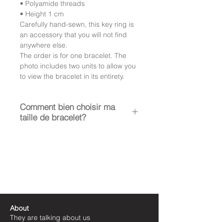
• Polyamide threads
• Height 1 cm
Carefully hand-sewn, this key ring is
an accessory that you will not find
anywhere else.
The order is for one bracelet. The
photo includes two units to allow you
to view the bracelet in its entirety.
Comment bien choisir ma
taille de bracelet?
La taille médium
s’entend pour
les poignets entre 15 et 18 cm.
Femme et adolescent, poignet fin
homme.
La taille large
s'etend pour les
poignets supérieur
à 18,5cm. Homme
About
La taille small
s'entend pour des
They are talking about us
enfants et jeunes adolescents.