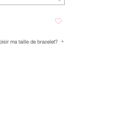
sir ma taille de bracelet?
ntend pour les poignets entre 15 et
lescent, poignet fin homme.
 pour les poignets supérieur
d pour des enfants et jeunes
une élasticité naturelle.
or a standard wrist between 15
 wrists between 18.5cm and larger.
ant for children and young
Neoprene has a natural elasticity.