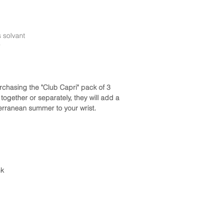
 solvant
r
rchasing the "Club Capri" pack of 3
ogether or separately, they will add a
erranean summer to your wrist.
nk