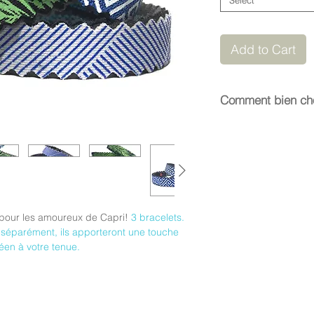
Select
Add to Cart
Comment bien choi
La taille médium
s’e
18 cm. Femme et ado
La taille large
s'etend
à 18,5cm. Homme
La taille small
s'enten
adolescents.
Le Néoprène possede 
f pour les amoureux de Capri!
3 bracelets.
The medium size is f
 séparément, ils apporteront une touche
and 18 cm.
éen à votre tenue.
The wide size is for
The small size is me
teenagers.
Please note that the 