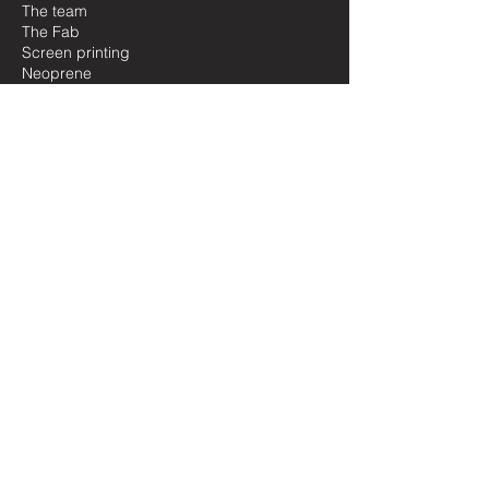
The team
The Fab
Screen printing
Neoprene
Our partners
Where to find us
E-Shop
Beach Collection
Transat Collection
Keyring
Limited editions
Help them!
Pros
Customization
Become a distributor
Le Néoprène
History of the wetsuits
Actus