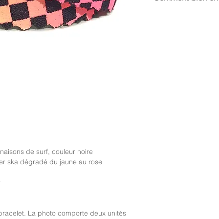
La taille médium s’e
19 cm.
Le Néoprène possédan
en prendre soin, évi
détergents (savon, g
aisons de surf, couleur noire
ier ska dégradé du jaune au rose
r
racelet. La photo comporte deux unités