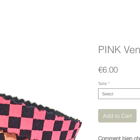
PINK Ven
Price
€6.00
Taille
*
Select
Add to Cart
Comment bien choi