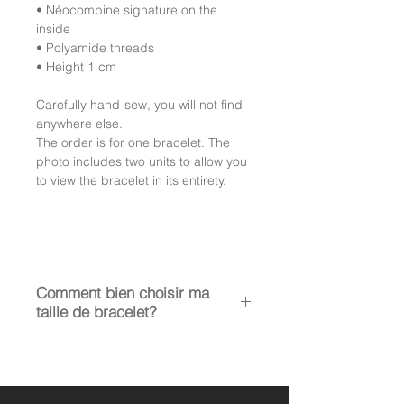
• Néocombine signature on the
inside
• Polyamide threads
• Height 1 cm
Carefully hand-sew, you will not find
anywhere else.
The order is for one bracelet. The
photo includes two units to allow you
to view the bracelet in its entirety.
Comment bien choisir ma
taille de bracelet?
La taille médium
s’entend pour
les poignets entre 15 et 18 cm.
Femme et adolescent, poignet fin
homme.