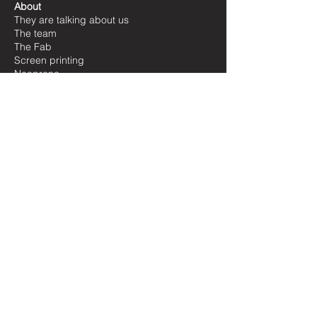
About
La taille large
s'etend pour les
They are talking about us
poignets supérieur
The team
à 18,5cm. Homme
The Fab
La taille small
s'entend pour des
Screen printing
enfants et jeunes adolescents.
Neoprene
Our partners
Le Néoprène possede une élasticité
Where to find us
naturelle.
The medium size is for a standard
wrist between 15 and 18 cm.
E-Shop
The wide size is for wrists between
Beach Collection
18.5cm and larger.
Transat Collection
The small size is meant for children
Keyring
and young teenagers.
Limited editions
Please note that the Neoprene has a
Help them!
natural elasticity.
Pros
Customization
Become a distributor
Le Néoprène
History of the wetsuits